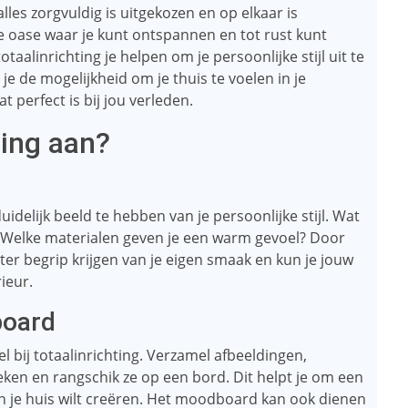
lles zorgvuldig is uitgekozen en op elkaar is
e oase waar je kunt ontspannen en tot rust kunt
alinrichting je helpen om je persoonlijke stijl uit te
je de mogelijkheid om je thuis te voelen in je
 perfect is bij jou verleden.
ting aan?
​duidelijk beeld te hebben van je persoonlijke stijl. Wat
? Welke materialen geven je een warm gevoel? Door
er begrip krijgen van je eigen smaak en kun je jouw
rieur.
board
bij totaalinrichting. Verzamel afbeeldingen,
eken en rangschik ze op een bord. Dit helpt je om een
je in je huis wilt creëren. Het moodboard kan ook dienen