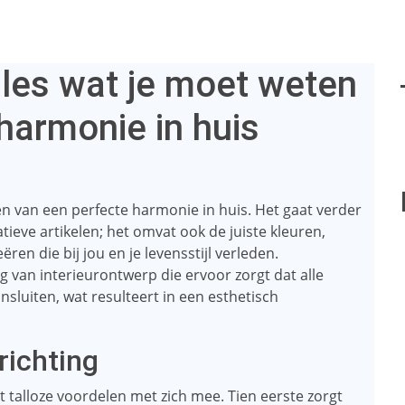
Alles wat je moet weten
harmonie in huis
en van een perfecte harmonie in huis. Het gaat verder
ieve artikelen; het omvat ook de juiste kleuren,
ëren die bij jou en je levensstijl verleden.
ng van interieurontwerp die ervoor zorgt dat alle
sluiten, wat resulteert in een esthetisch
richting
 talloze voordelen met zich mee. Tien eerste zorgt